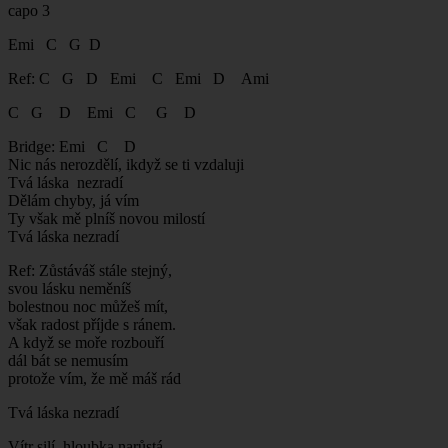
capo 3
Emi C G D
Ref: C G D Emi C Emi D Ami
C G D Emi C G D
Bridge: Emi C D
Nic nás nerozdělí, ikdyž se ti vzdaluji
Tvá láska nezradí
Dělám chyby, já vím
Ty však mě plníš novou milostí
Tvá láska nezradí
Ref: Zůstáváš stále stejný,
svou lásku neměníš
bolestnou noc můžeš mít,
však radost příjde s ránem.
A když se moře rozbouří
dál bát se nemusím
protože vím, že mě máš rád
Tvá láska nezradí
Vítr silí, hloubka narůstá