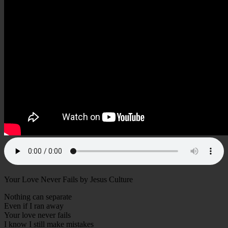
Your Love Never Fails by Jesus Culture
Nothing can separate
Even if I ran away
Your love never fails
I know I still make mistakes