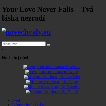
Your Love Never Fails – Tvá
láska nezradí
Search
for:
.
Následuj nás!
Úvod
Světové chvály česky