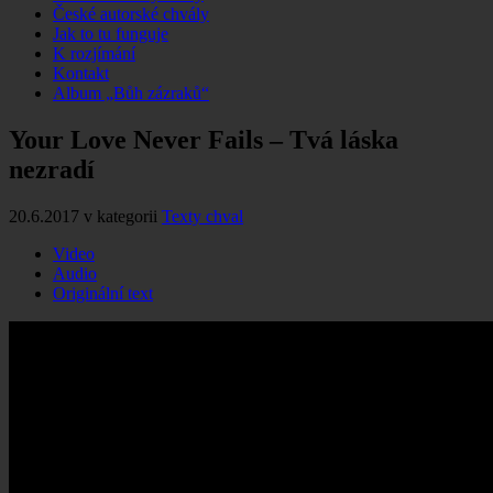
České autorské chvály
Jak to tu funguje
K rozjímání
Kontakt
Album „Bůh zázraků“
Your Love Never Fails – Tvá láska
nezradí
20.6.2017
v kategorii
Texty chval
Video
Audio
Originální text