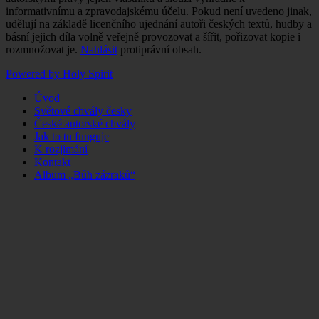
informativnímu a zpravodajskému účelu. Pokud není uvedeno jinak,
udělují na základě licenčního ujednání autoři českých textů, hudby a
básní jejich díla volně veřejně provozovat a šířit, pořizovat kopie i
rozmnožovat je.
Nahlásit
protiprávní obsah.
Powered by Holy Spirit
Úvod
Světové chvály česky
České autorské chvály
Jak to tu funguje
K rozjímání
Kontakt
Album „Bůh zázraků“