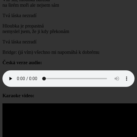
na širém moři ale nejsem sám
Tvá láska nezradí
Hloubka je propastná
nemyslel jsem, že ji kdy překonám
Tvá láska nezradí
Bridge: (já vím) všechno mi napomáhá k dobrému
Česká verze audio:
Karaoke video: