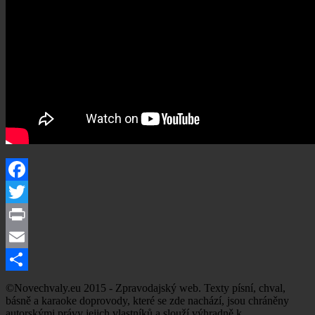
Facebook
Twitter
Print
Email
Share
©Novechvaly.eu 2015 - Zpravodajský web. Texty písní, chval,
básně a karaoke doprovody, které se zde nachází, jsou chráněny
autorskými právy jejich vlastníků a slouží výhradně k