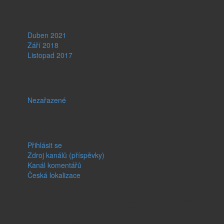
Archivy
Duben 2021
Září 2018
Listopad 2017
Rubriky
Nezařazené
Základní informace
Přihlásit se
Zdroj kanálů (příspěvky)
Kanál komentářů
Česká lokalizace
©Novechvaly.eu 2015 - Zpravodajský web. Texty písní, chval,
básně a karaoke doprovody, které se zde nachází, jsou chráněny
autorskými právy jejich vlastníků a slouží výhradně k