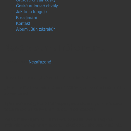
České autorské chvály
Jak to tu funguje
K rozjímání
Kontakt
Album „Bůh zázraků“
Nové album Jiného rytmu
14.9.2018
in
Nezařazené
Nové album chval „Jiného rytmu“ je hotové. Jmenuje se
„Jsi s námi“ a je na něm 12 písní. Věříme, že se vám budou líbit a
že vás osloví.
Tyto nové chvály, které Petr napsal, jsou aktuální, ale i prorocké,
takže mnozí z nás se s nimi budou moci ztotožnit.
Pokud máte zájem, CD si můžete objednat přes e-shop na
stránkách
www.jinyrytmus.com
. Pokud objednáte více kusů, rádi
vám poskytneme množstevní slevu.